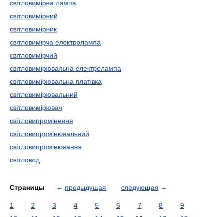
світловимірна лампа
світловимірний
світловимірник
світловимірча електролампа
світловимірчий
світловимірювальна електролампа
світловимірювальна платівка
світловимірювальний
світловимірювач
світловипромінення
світловипромінювальний
світловипромінювання
світловод
Страницы
←
предыдущая
следующая
→
1
2
3
4
5
6
7
8
9