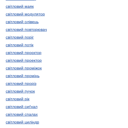
світловий маяк
світловий модулятор
світловий олівець
світловий повторювач
світловий поріг
світловий потік
світловий проєктор
світловий проектор
світловий проміжок
світловий промінь
світловий проріз
світловий пучок
світловий рік
світловий сиґнал
світловий спалах
світловий циліндр