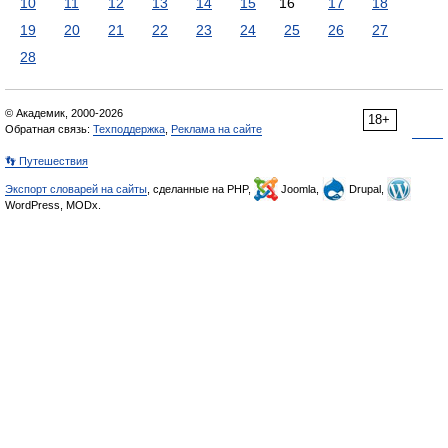
10
11
12
13
14
15
16
17
18
19
20
21
22
23
24
25
26
27
28
© Академик, 2000-2026
18+
Обратная связь:
Техподдержка
,
Реклама на сайте
👣 Путешествия
Экспорт словарей на сайты
, сделанные на PHP,
Joomla,
Drupal,
WordPress, MODx.