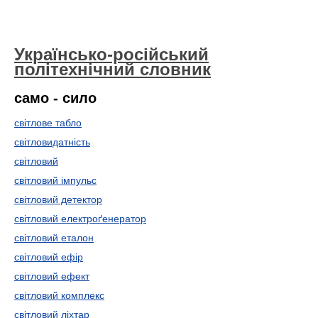
Українсько-російський
політехнічний словник
само - сило
світлове табло
світловидатність
світловий
світловий імпульс
світловий детектор
світловий електроґенератор
світловий еталон
світловий ефір
світловий ефект
світловий комплекс
світловий ліхтар