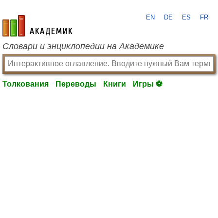
EN
DE
ES
FR
academic.ru
Словари и энциклопедии на Академике
Толкования
Переводы
Книги
Игры ⚽